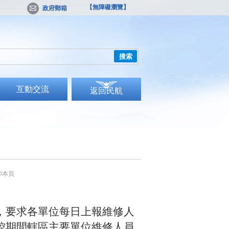
【無障礙瀏覽】
政府郵箱
搜索
互動交流
返回民航
印本頁
，要求各單位每日上報維修人
控期間轄區主要單位維修人員