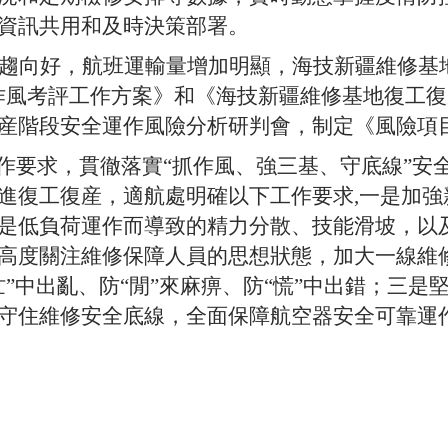
資訊共用和及時決策部署。
趨向好，航班運輸量增加明顯，海技新疆維修基
作風考評工作方案》和《海技新疆維修基地復工
産階段安全運作風險分析研判會，制定《風險項
工作要求，貫徹落實“抓作風、強三基、守底線”
進復工復産，適航處明確以下工作要求,一是加強
是低負荷運作而導致的精力分散、技能滑坡，以
高度關注維修保障人員的思想狀態，加大一線維
”中出亂、防“閒”來麻痹、防“慌”中出錯；三是
守住維修安全底線，全面保障航空器安全可靠運