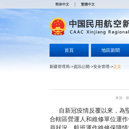
新
简体中文
繁體中文
窗
口
打
开
无
障
碍
说
明
首頁
地區新聞
页
面,
按
新疆管理局
->
資訊公開
->
安全管理
->
正文
Alt
加
波
浪
键
打
來源：
开
导
自新冠疫情反覆以來，為
盲
模
合轄區營運人和維修單位運作
式
員狀況、航班運作維修保障情