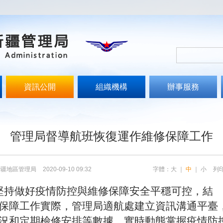
資訊公開
組織機構
辦事服務
管理局督導航班恢復運作維修保障工作
新疆地區管理局
2020-09-10 09:32
字體：
大
｜
中
｜
小
列
堅持做好疫情防控與維修保障安全平穩可控，結
保障工作實際，管理局適航處建立資訊溝通平臺
況和定期檢修安排等數據，實時動態掌握疫情防