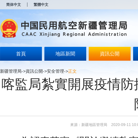
新
简体中文
繁體中文
窗
口
打
开
无
障
碍
说
明
首頁
地區新聞
資訊公開
页
面,
按
新疆管理局
->
資訊公開
->
安全管理
->
正文
Alt
喀監局紮實開展疫情防
加
波
浪
键
打
开
导
盲
模
來源：新疆地區管理局
2020-09-11 10:
式