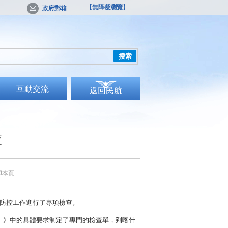
【無障礙瀏覽】
政府郵箱
搜索
互動交流
返回民航
查
印本頁
情防控工作進行了專項檢查。
）》中的具體要求制定了專門的檢查單，到喀什