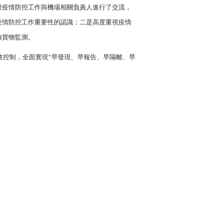
對疫情防控工作與機場相關負責人進行了交流，
疫情防控工作重要性的認識；二是高度重視疫情
輸貨物監測。
效控制，全面實現
“早發現、早報告、早隔離、早