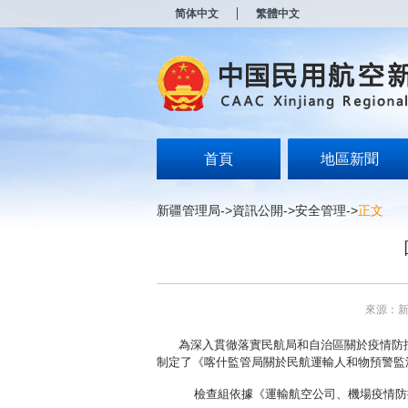
新
简体中文
繁體中文
窗
口
打
开
无
障
碍
说
明
首頁
地區新聞
页
面,
按
新疆管理局
->
資訊公開
->
安全管理
->
正文
Alt
加
波
浪
键
打
來源：
开
导
為深入貫徹落實民航局和自治區關於疫情防
盲
制定了《喀什監管局關於民航運輸人和物預警監
模
式
檢查組依據
《運輸航空公司、機場疫情防