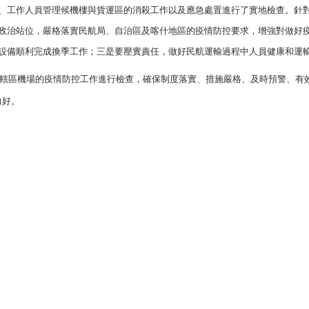
、
工作人員管理候機樓與貨運區的消殺工作以及應急處置進行了實地檢查。針
政治站位，嚴格落實民航局、自治區及喀什地區的疫情防控要求，增強對做好
設備順利完成換季工作；三是要壓實責任，做好民航運輸過程中人員健康和運
轄區機場的疫情防控工作進行檢查，確保制度落實、措施嚴格、及時預警、有
向好。