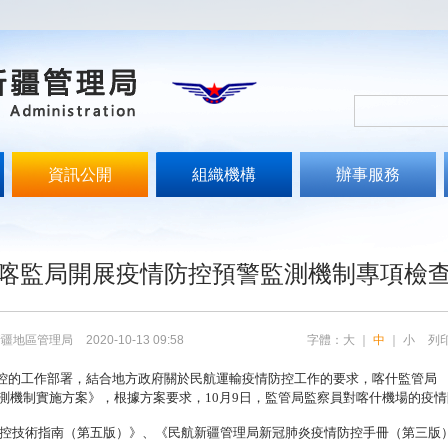
資訊公開
組織機構
辦事服務
喀監局開展疫情防控預警監測機制專項檢
新疆地區管理局
2020-10-13 09:58
字體：
大
｜
中
｜
小
列
控的工作部署，結合地方政府關於民航運輸疫情防控工作的要求，喀什監管局
測機制實施方案》，根據方案要求，
10月9日，監管局監察員對喀什機場的疫
控技術指南（第五版）》、《民航新疆管理局新冠肺炎疫情防控手冊（第三版