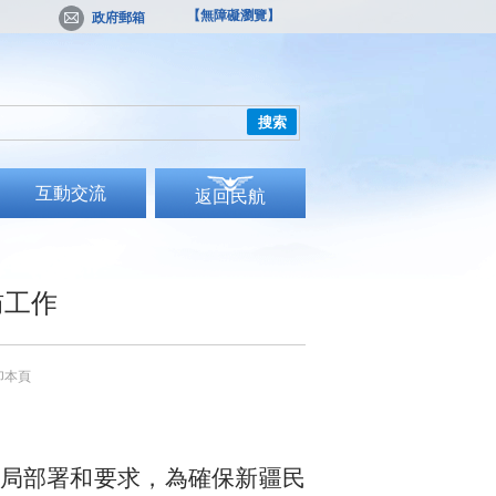
【無障礙瀏覽】
政府郵箱
搜索
互動交流
返回民航
訪工作
印本頁
局部署和要求，為確保新疆民