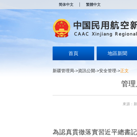
新
简体中文
繁體中文
窗
口
打
开
无
障
碍
说
明
首頁
地區新聞
页
面,
按
新疆管理局
->
資訊公開
->
安全管理
->
正文
Alt
加
管理
波
浪
键
打
來源：
开
导
盲
模
式
為認真貫徹落實習近平總書