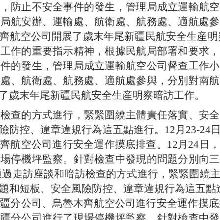
穩，防止不安全事件的發生，管理局成立運輸航空
理局航安辦、運輸處、航衛處、航務處、適航處參
齊航空公司開展了歲末年尾新疆民航安全生産明
産工作的重要指示精神，根據民航局部署和要求，
事件的發生，管理局成立運輸航空公司督查工作小
輸處、航衛處、航務處、適航處參與，分別對南航
了歲末年尾新疆民航安全生産明察暗訪工作。
訪檢查的方式進行，緊緊圍繞主體責任落實、安全
防控、違章違規行為這五點進行。12月23-2
齊航空公司進行安全運作摸底排查。12月24日
現場停機坪監察。針對檢查中發現的問題分別向三
通過走訪座談和暗訪檢查的方式進行，緊緊圍繞
和短板、安全風險防控、違章違規行為這五點進行
疆分公司、烏魯木齊航空公司進行安全運作摸底排
新疆分公司進行了現場停機坪監察。針對檢查中發