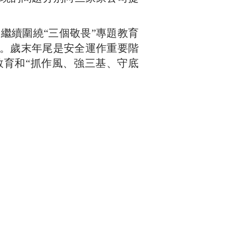
繼續圍繞“三個敬畏”專題教育
作。歲末年尾是安全運作重要階
教育和“抓作風、強三基、守底