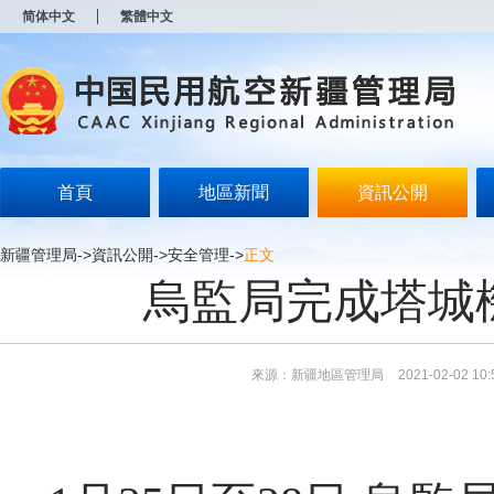
新
简体中文
繁體中文
窗
口
打
开
无
障
碍
说
明
首頁
地區新聞
資訊公開
页
面,
按
新疆管理局
->
資訊公開
->
安全管理
->
正文
Alt
烏監局完成塔城
加
波
浪
键
打
來源：新疆地區管理局
2021-02-02 10:
开
导
盲
模
式