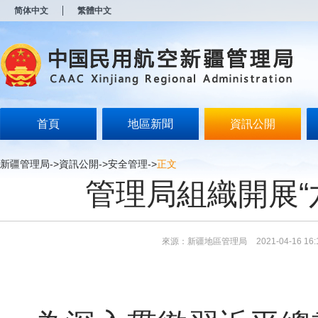
新
简体中文
繁體中文
窗
口
打
开
无
障
碍
说
明
首頁
地區新聞
資訊公開
页
面,
按
新疆管理局
->
資訊公開
->
安全管理
->
正文
Alt
管理局組織開展“
加
波
浪
键
打
來源：新疆地區管理局
2021-04-16 16:
开
导
盲
模
式