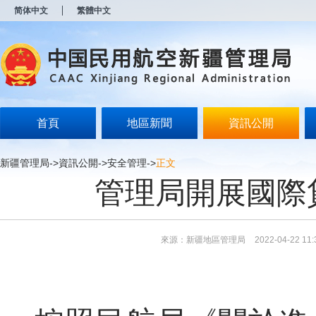
新
简体中文
繁體中文
窗
口
打
开
无
障
碍
说
明
首頁
地區新聞
資訊公開
页
面,
按
新疆管理局
->
資訊公開
->
安全管理
->
正文
Alt
管理局開展國際
加
波
浪
键
打
來源：新疆地區管理局
2022-04-22 11:
开
导
盲
模
式