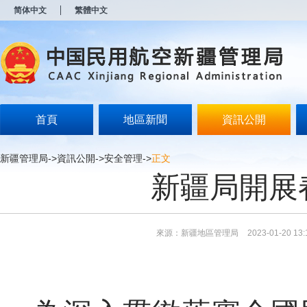
新
简体中文
繁體中文
窗
口
打
开
无
障
碍
说
明
首頁
地區新聞
資訊公開
页
面,
按
新疆管理局
->
資訊公開
->
安全管理
->
正文
Alt
新疆局開展
加
波
浪
键
打
來源：新疆地區管理局
2023-01-20 13:
开
导
盲
模
式