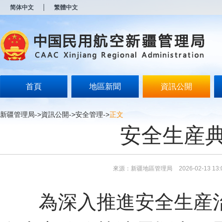
新
简体中文
繁體中文
窗
口
打
开
无
障
碍
说
明
首頁
地區新聞
資訊公開
页
面,
按
新疆管理局
->
資訊公開
->
安全管理
->
正文
Alt
安全生産
加
波
浪
键
打
來源：新疆地區管理局
2026-02-13 13:
开
导
盲
為深入推進安全生産治
模
式