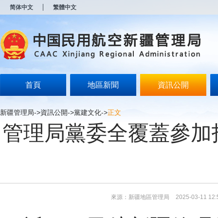
新
简体中文
繁體中文
窗
口
打
开
无
障
碍
说
明
首頁
地區新聞
資訊公開
页
面,
按
新疆管理局
->
資訊公開
->
黨建文化
->
正文
Alt
管理局黨委全覆蓋參加
加
波
浪
键
打
开
导
盲
模
來源：新疆地區管理局
2025-03-11 12:
式