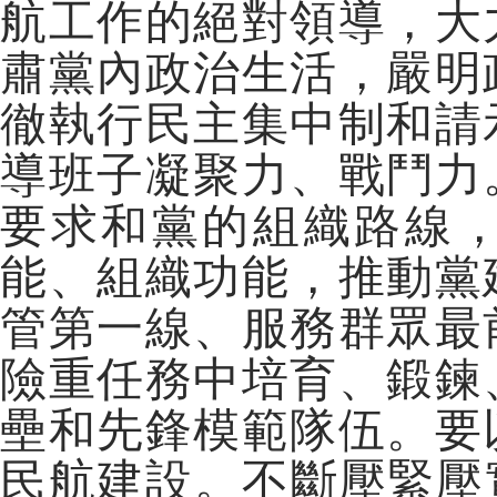
航工作的絕對領導，大
肅黨內政治生活，嚴明
徹執行民主集中制和請
導班子凝聚力、戰鬥力
要求和黨的組織路線
能、組織功能，推動黨
管第一線、服務群眾最
險重任務中培育、鍛鍊
壘和先鋒模範隊伍。要
民航建設。不斷壓緊壓