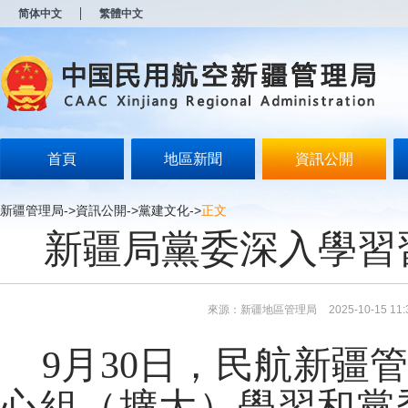
新
简体中文
繁體中文
窗
口
打
开
无
障
碍
说
明
首頁
地區新聞
資訊公開
页
面,
按
新疆管理局
->
資訊公開
->
黨建文化
->
正文
Alt
新疆局黨委深入學習
加
波
浪
键
打
來源：新疆地區管理局
2025-10-15 11:
开
导
盲
9月30日，民航新疆
模
式
心組（擴大）學習和黨