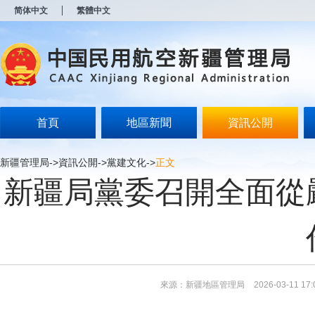
新
简体中文
繁體中文
窗
口
打
开
无
障
碍
说
明
首頁
地區新聞
資訊公開
页
面,
按
新疆管理局
->
資訊公開
->
黨建文化
->
正文
Alt
新疆局黨委召開全面從
加
波
浪
键
打
开
导
盲
模
來源：新疆地區管理局
2026-03-11 17:
式