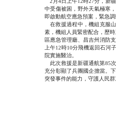
2月4日上午12時27分，新
中受傷被困，野外天氣極寒
即啟動航空應急預案，緊急調
在救援過程中，機組克服山
素，機組人員緊密配合，歷時
區應急管理廳、昌吉州消防支
上午12時10分飛機返回石
院實施醫治。
此次救援是新疆通航第85
充分彰顯了兵團國企擔當。
突發事件的能力，守護人民群