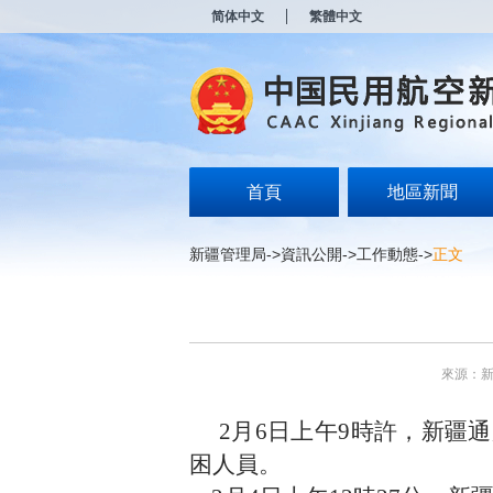
新
简体中文
繁體中文
窗
口
打
开
无
障
碍
说
明
首頁
地區新聞
页
面,
按
新疆管理局
->
資訊公開
->
工作動態
->
正文
Alt
加
波
浪
键
打
來源：
开
导
盲
2月6日上午9時許，新疆通
模
困人員。
式