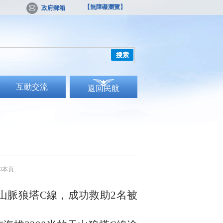
【無障礙瀏覽】
政府郵箱
搜索
互動交流
返回民航
印本頁
山脈狼塔C線，成功救助2名被