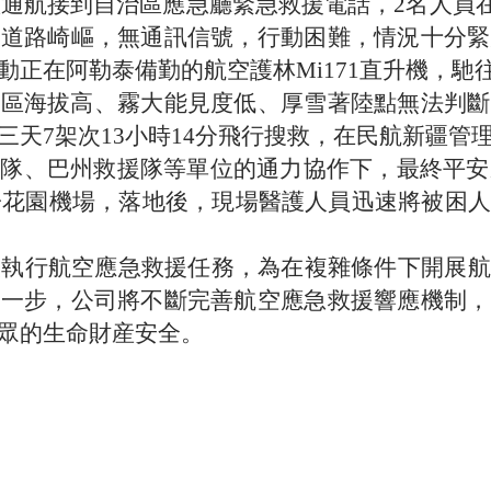
疆通航接到自治區應急廳緊急救援電話，2名人員在
，道路崎嶇，無通訊信號，行動困難，情況十分緊
動正在阿勒泰備勤的航空護林Mi171直升機，馳
區海拔高、霧大能見度低、厚雪著陸點無法判斷
三天7架次13小時14分飛行搜救，在民航新疆管
隊、巴州救援隊等單位的通力協作下，最終平安
河子花園機場，落地後，現場醫護人員迅速將被困
次執行航空應急救援任務，為在複雜條件下開展航
下一步，公司將不斷完善航空應急救援響應機制，
眾的生命財産安全。