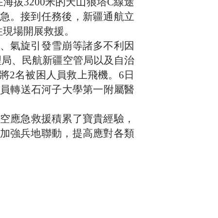
海拔3200米的天山狼塔C線途
急。接到任務後，新疆通航立
往現場開展救援。
、氣旋引發雪崩等諸多不利因
理局、民航新疆空管局以及自治
將2名被困人員救上飛機。6日
人員轉送石河子大學第一附屬醫
空應急救援積累了寶貴經驗，
加強兵地聯動，提高應對各類