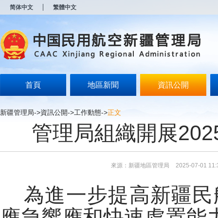
新
简体中文
繁體中文
窗
口
打
开
无
障
碍
说
明
首頁
地區新聞
資訊公開
页
面,
按
新疆管理局
->
資訊公開
->
工作動態
->
正文
Alt
管理局組織開展20
加
波
浪
键
打
來源：新疆地區管理局
2025-07-01 11:
开
导
盲
為進一步提高新疆民
模
式
應急響應和快速處置能力