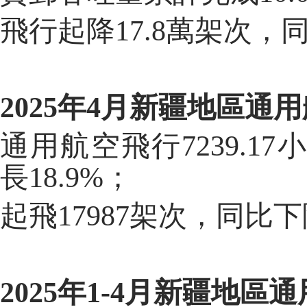
飛行起降
17.8
萬架次，
202
5
年
4
月
新疆地區通用
通用航空飛行
7239.17
小
長18.9%
；
起
飛
17987
架次，同比
下
202
5
年
1-
4
月
新疆地區通