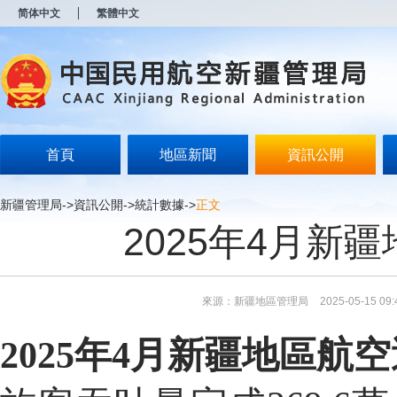
新
简体中文
繁體中文
窗
口
打
开
无
障
碍
说
明
首頁
地區新聞
資訊公開
页
面,
按
新疆管理局
->
資訊公開
->
統計數據
->
正文
Alt
2025年4月新
加
波
浪
键
打
來源：新疆地區管理局
2025-05-15 09:
开
导
盲
202
5
年
4
月
新疆地區航空
模
式