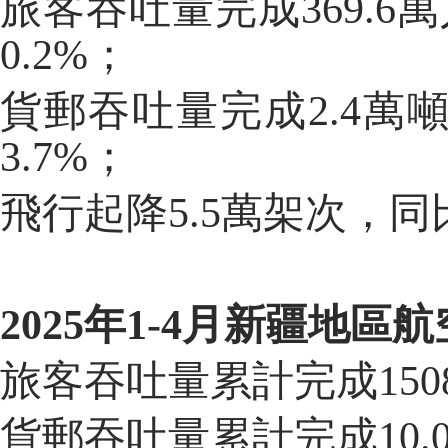
旅客吞吐量完成
369.6
萬
0.2
%；
貨郵吞吐量完成
2.4萬
3.7
%；
飛行
起降
5.5萬
架次，同
202
5
年
1-
4
月
新疆地區航
旅客吞吐量累計完成
150
貨郵吞吐量累計完成
10.