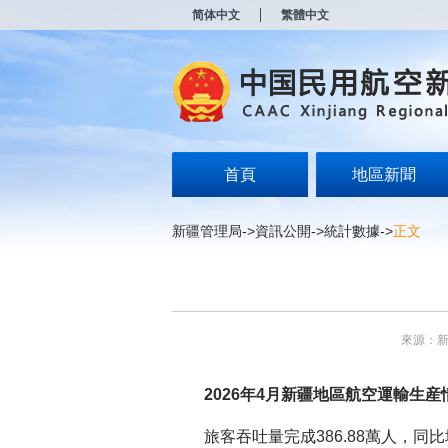
新
简体中文
繁體中文
窗
口
打
开
无
障
碍
说
明
首頁
地區新聞
页
面,
按
新疆管理局
->
資訊公開
->
統計數據
->
正文
Alt
加
波
浪
键
打
來源：
开
导
盲
2026年4月新疆地區航空運輸生産
模
式
旅客吞吐量完成386.88萬人，同比增長