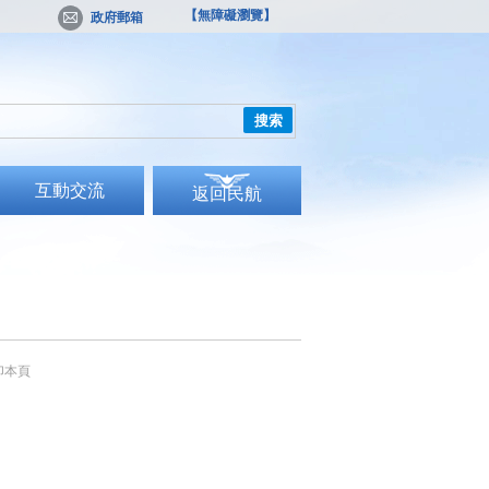
【無障礙瀏覽】
政府郵箱
搜索
互動交流
返回民航
印本頁