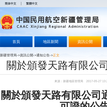
新
简体中文
繁體中文
窗
口
打
开
无
障
碍
说
明
首頁
地區新聞
資訊公開
页
面,
按
新疆管理局
->
資訊公開
->
通知公告
->
正文
Alt
關於頒發天路有限公
加
波
浪
键
打
來源：新疆地區管理局
2017-05-27 13:
开
导
盲
關於頒發
天路有限公司
模
式
可證
的公