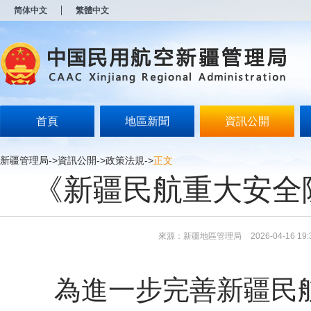
新
简体中文
繁體中文
窗
口
打
开
无
障
碍
说
明
首頁
地區新聞
資訊公開
页
面,
按
新疆管理局
->
資訊公開
->
政策法規
->
正文
Alt
《新疆民航重大安全
加
波
浪
键
打
來源：新疆地區管理局
2026-04-16 19:
开
导
盲
模
為進一步完善新疆民航
式