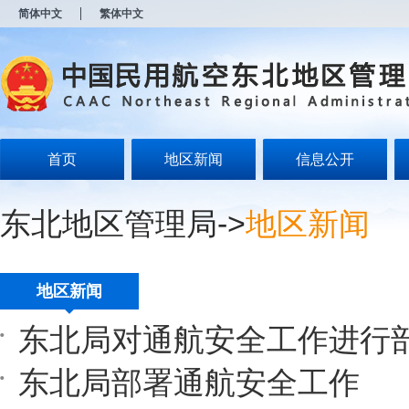
新
简体中文
繁体中文
窗
口
打
开
无
障
碍
说
明
首页
地区新闻
信息公开
页
面,
按
东北地区管理局
->
地区新闻
Alt
加
波
浪
键
地区新闻
打
开
东北局对通航安全工作进行
导
盲
模
东北局部署通航安全工作
式