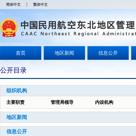
新
简体中文
繁体中文
窗
口
打
开
无
障
碍
说
明
首页
地区新闻
信息公开
页
面,
按
公开目录
Alt
加
波
浪
组织机构
键
打
主要职责
管理局领导
内设机构
开
导
盲
地区新闻
模
式
信息公开