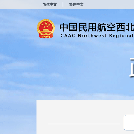
新
简体中文
繁体中文
窗
口
打
开
无
障
碍
说
明
页
面,
按
Alt
加
波
浪
键
打
开
导
盲