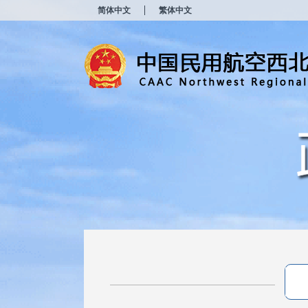
新
简体中文
繁体中文
窗
口
打
开
无
障
碍
说
明
页
面,
按
Alt
加
波
浪
键
打
开
导
盲