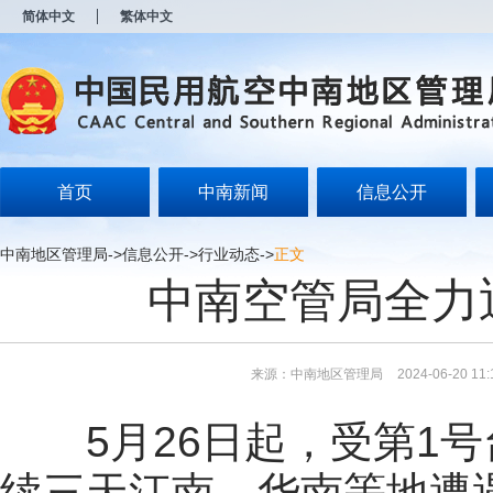
新
简体中文
繁体中文
窗
口
打
开
无
障
碍
说
明
首页
中南新闻
信息公开
页
面,
按
中南地区管理局
->
信息公开
->
行业动态
->
正文
Alt
中南空管局全力
加
波
浪
键
打
来源：中南地区管理局
2024-06-20 11:
开
导
盲
5月26日起，受第1号
模
式
续三天江南、华南等地遭