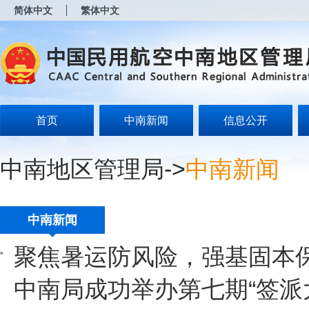
新
简体中文
繁体中文
窗
口
打
开
无
障
碍
说
明
首页
中南新闻
信息公开
页
面,
按
中南地区管理局
->
中南新闻
Alt
加
波
浪
键
中南新闻
打
开
聚焦暑运防风险，强基固本
导
盲
模
中南局成功举办第七期“签派
式