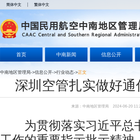
新
简体中文
繁体中文
窗
口
打
开
无
障
碍
说
明
首页
中南新闻
信息公开
页
面,
按
中南地区管理局
->
信息公开
->
行业动态
->
正文
Alt
深圳空管扎实做好通
加
波
浪
键
打
来源：中南地区管理局
2024-06-20 11:
开
导
盲
为贯彻落实习近平总书
模
式
工作的重要指示批示精神