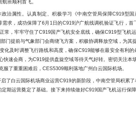
运营航班顺利首飞。
政治属性。认真制定、积极学习《中南空管局保障C919型
障需求，成功保障了6月1日的C919沪广航线调机验证飞行，首
正常，牢牢守住了C919国产飞机安全底线，确保C919型飞机
管制部门提前与气象部门会商绕飞方案，积极协调释放空域，为其
变化及时调整飞行路线和高度，确保C919能够在最安全有利的条
心快速会商，为C919提供盘旋空域等待天气好转。密切关注本
服了重重困难后，CES5309顺利落地广州白云国际机场。
开启了白云国际机场商业运营C919的新阶段，中南空管局积累了
线的定期运营奠定了基础。接下来持续做好C919国产飞机运行保