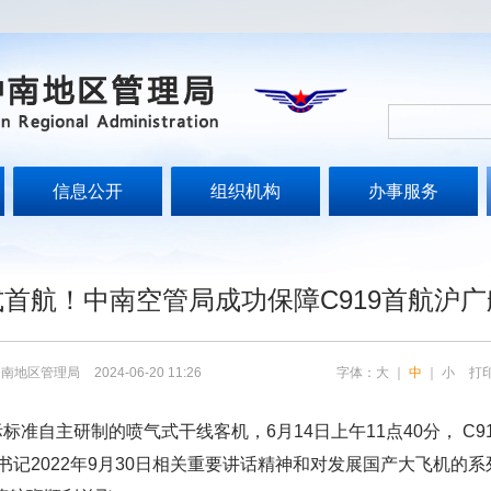
信息公开
组织机构
办事服务
文
式首航！中南空管局成功保障C919首航沪广
中南地区管理局
2024-06-20 11:26
字体：
大
｜
中
｜
小
打
标准自主研制的喷气式干线客机，6月14日上午11点40分， C
记2022年9月30日相关重要讲话精神和对发展国产大飞机的系