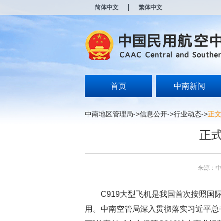
新
简体中文
繁体中文
窗
口
打
开
无
障
碍
说
明
首页
中南新闻
页
面,
按
中南地区管理局
->
信息公开
->
行业动态
->
正
Alt
加
正
波
浪
键
打
来源：
开
导
盲
C919大型飞机是我国首次按照国际
模
式
用。中南空管局深入贯彻落实习近平总书