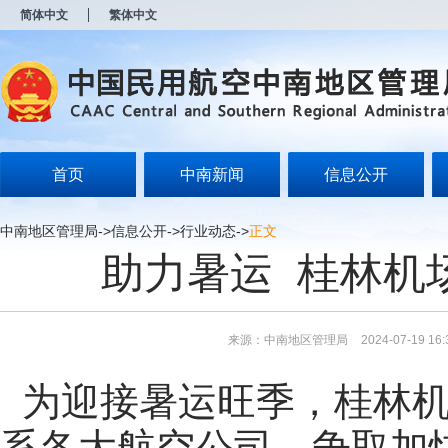
新
简体中文
繁体中文
窗
口
打
开
无
障
碍
说
明
首页
中南新闻
信息公开
页
面,
按
中南地区管理局
->
信息公开
->
行业动态
->
正文
Alt
助力暑运 桂林机
加
波
浪
键
打
来源：中南地区管理局
2024-07-19 16:
开
导
盲
为迎接暑运旺季，桂林
模
式
系各大航空公司，争取加