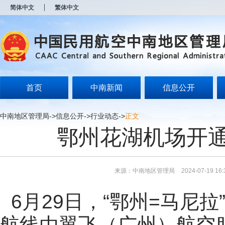
新
简体中文
繁体中文
窗
口
打
开
无
障
碍
说
明
首页
中南新闻
信息公开
页
面,
按
中南地区管理局
->
信息公开
->
行业动态
->
正文
Alt
鄂州花湖机场开
加
波
浪
键
打
来源：中南地区管理局
2024-07-19 16:
开
导
盲
6月29日，“鄂州=马尼
模
式
航线由翼飞（广州）航空