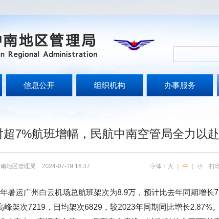
信息公开
组织机构
办事服务
文
超7%航班增幅，民航中南空管局全力以赴
中南地区管理局
2024-07-19 16:37
字体：
大
｜
中
｜
小
打
24年暑运广州白云机场总航班架次为8.9万，预计比去年同期增长
高峰架次7219，日均架次6829，较2023年同期同比增长2.8