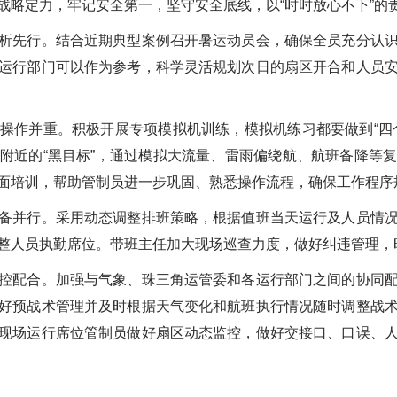
战略定力，牢记安全第一，坚守安全底线，以“时时放心不下”的
析先行。结合近期典型案例召开暑运动员会，确保全员充分认
运行部门可以作为参考，科学灵活规划次日的扇区开合和人员
操作并重。积极开展专项模拟机训练，模拟机练习都要做到“四
附近的“黑目标”，通过模拟大流量、雷雨偏绕航、航班备降等
面培训，帮助管制员进一步巩固、熟悉操作流程，确保工作程序
备并行。采用动态调整排班策略，根据值班当天运行及人员情
整人员执勤席位。带班主任加大现场巡查力度，做好纠违管理，
控配合。加强与气象、珠三角运管委和各运行部门之间的协同
好预战术管理并及时根据天气变化和航班执行情况随时调整战
现场运行席位管制员做好扇区动态监控，做好交接口、口误、