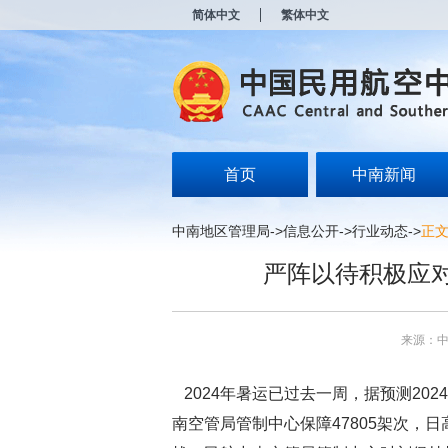
新
简体中文
繁体中文
窗
口
打
开
无
障
碍
说
明
首页
中南新闻
页
面,
按
中南地区管理局
->
信息公开
->
行业动态
->
正
Alt
加
严阵以待积极应对
波
浪
键
打
来源：
开
导
盲
2024年暑运已过去一周，据预测20
模
式
南空管局管制中心保障47805架次，日