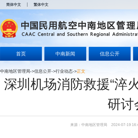
新
简体中文
繁体中文
窗
口
打
开
无
障
碍
说
明
首页
中南新闻
信息公开
页
面,
按
中南地区管理局
->
信息公开
->
行业动态
->
正文
Alt
深圳机场消防救援“淬
加
波
浪
键
研讨
打
开
导
盲
模
来源：中南地区管理局
2024-07-19 16:
式