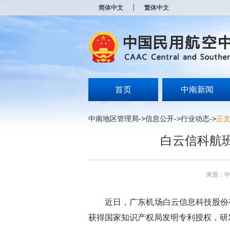
新
简体中文
繁体中文
窗
口
打
开
无
障
碍
说
明
首页
中南新闻
页
面,
按
中南地区管理局
->
信息公开
->
行业动态
->
正
Alt
加
白云信科航
波
浪
键
打
来源：
开
导
盲
近日，广东机场白云信息科技股份有限
模
式
获得国家知识产权局发明专利授权，研