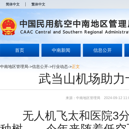
新
简体中文
繁体中文
窗
口
打
开
无
障
碍
说
明
首页
中南新闻
信息公开
页
面,
按
中南地区管理局
->
信息公开
->
行业动态
->
正文
Alt
武当山机场助力
加
波
浪
键
打
来源：中南地区管理局
2024-09-12 11:
开
导
盲
无人机飞太和医院3分
模
式
种树……今年来随着低空