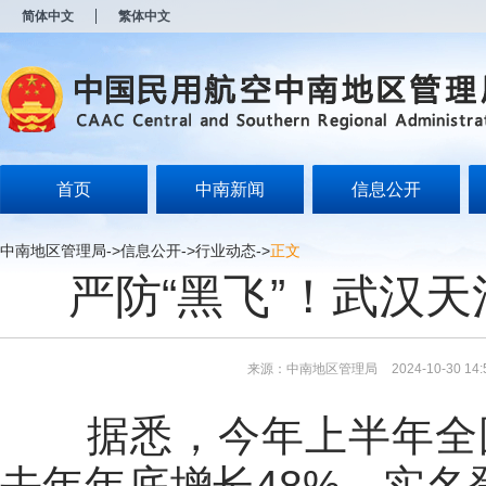
新
简体中文
繁体中文
窗
口
打
开
无
障
碍
说
明
首页
中南新闻
信息公开
页
面,
按
中南地区管理局
->
信息公开
->
行业动态
->
正文
Alt
严防“黑飞”！武汉天
加
波
浪
键
打
来源：中南地区管理局
2024-10-30 14:
开
导
盲
据悉，今年上半年全国新
模
式
去年年底增长48%，实名