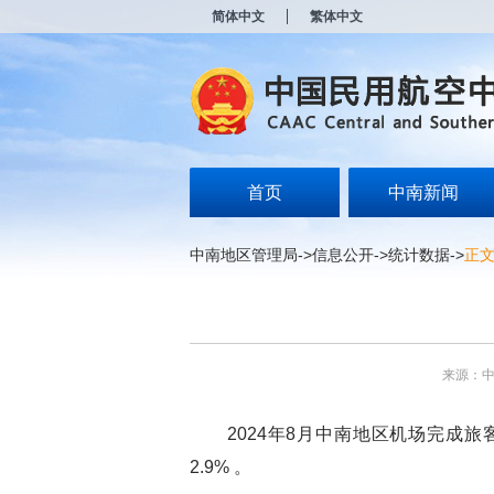
新
简体中文
繁体中文
窗
口
打
开
无
障
碍
说
明
首页
中南新闻
页
面,
按
中南地区管理局
->
信息公开
->
统计数据
->
正
Alt
加
波
浪
键
打
来源：
开
导
盲
2024年8月中南地区机场完成旅客吞吐量
模
式
2.9% 。