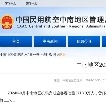
新
简体中文
繁体中文
窗
口
打
开
无
障
碍
说
明
首页
中南新闻
信息公开
页
面,
按
中南地区管理局
->
信息公开
->
统计数据
->
正文
Alt
加
中南地区2
波
浪
键
打
来源：中南地区管理局
2024-10-30 15:
开
导
盲
2024年9月中南地区机场完成旅客吞吐量2713.0万人，货邮吞吐
模
式
降1.1% 。