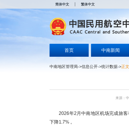
新
简体中文
繁体中文
窗
口
打
开
无
障
碍
说
明
首页
中南新闻
页
面,
按
中南地区管理局
->
信息公开
->
统计数据
->
正
Alt
加
波
浪
键
打
来源：
开
导
盲
2026年2月中南地区机场完成旅客吞吐量
模
式
下降1.7% 。