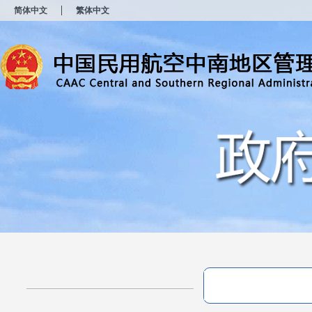
新
简体中文
繁体中文
窗
口
打
开
无
障
碍
说
明
页
面,
按
Alt
加
波
浪
键
打
开
导
盲