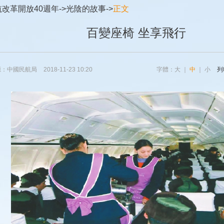
航改革開放40週年
->
光陰的故事
->
正文
百變座椅 坐享飛行
源：中國民航局
2018-11-23 10:20
字體：
大
｜
中
｜
小
列