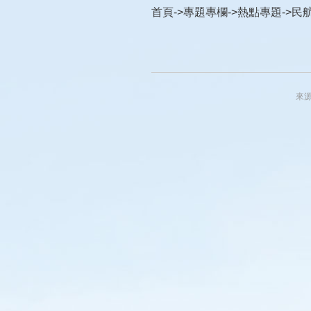
首頁
->
專題專欄
->
熱點專題
->
民
來