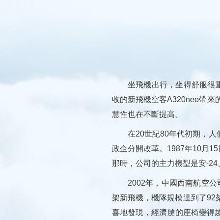
坐飛機出行，坐得舒服很重要
收的新飛機空客A320neo帶
慧性也在不斷提高。
在20世紀80年代初期，人
政企分開改革。1987年10
那時，公司的主力機型是安-24
2002年，中國西南航空公
架新飛機，機隊規模達到了9
喜地發現，經濟艙的座椅變得