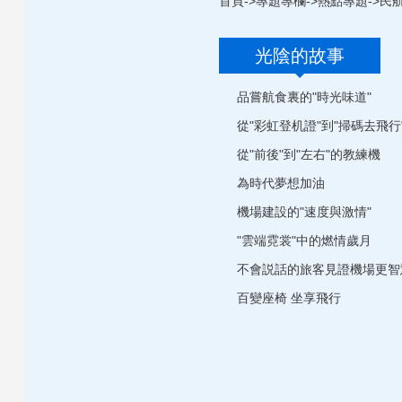
首頁
->
專題專欄
->
熱點專題
->
民
光陰的故事
品嘗航食裏的"時光味道"
從"彩虹登机證"到"掃碼去飛行
從"前後"到"左右"的教練機
為時代夢想加油
機場建設的"速度與激情"
"雲端霓裳"中的燃情歲月
不會説話的旅客見證機場更智
百變座椅 坐享飛行