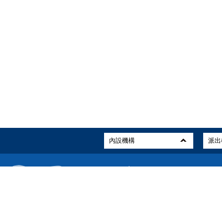
關於我們
站點地圖
版權所有：中國民用航空局
ICP備案編號：京ICP備19046468號