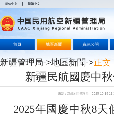
新
简体中文
繁體中文
窗
口
打
开
无
障
碍
说
明
首頁
地區新聞
資訊公開
页
面,
按
新疆管理局
->
地區新聞
->
正文
Alt
加
波
新疆民航國慶中秋
浪
键
打
开
导
來源：新疆地區管理局
2025-10-15 11:
盲
模
2025年國慶中秋8
式