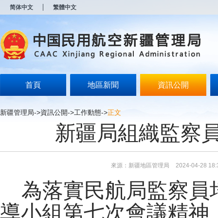
新
简体中文
繁體中文
窗
口
打
开
无
障
碍
说
明
首頁
地區新聞
資訊公開
页
面,
按
新疆管理局
->
資訊公開
->
工作動態
->
正文
Alt
新疆局組織監察
加
波
浪
键
打
來源：新疆地區管理局
2024-04-28 18:
开
导
為落實民航局監察員
盲
模
式
導小組第七次會議精神