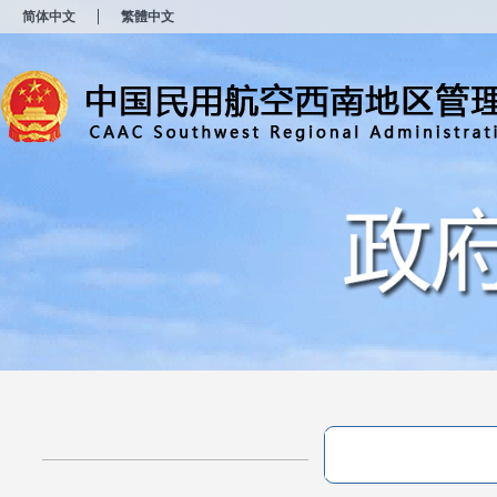
新
简体中文
繁體中文
窗
口
打
开
无
障
碍
说
明
页
面,
按
Alt
加
波
浪
键
打
开
导
盲