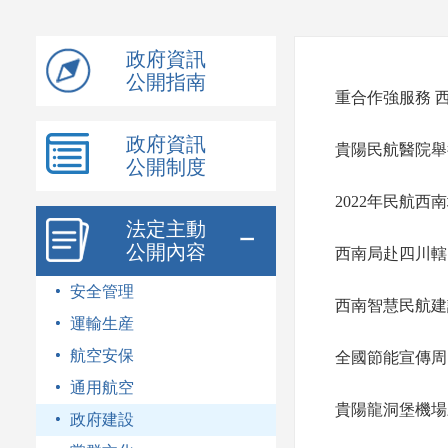
模
式
政府資訊
公開指南
重合作強服務 
政府資訊
貴陽民航醫院舉
公開制度
2022年民航
法定主動
公開內容
西南局赴四川轄
安全管理
西南智慧民航建
運輸生産
航空安保
全國節能宣傳周
通用航空
貴陽龍洞堡機場
政府建設