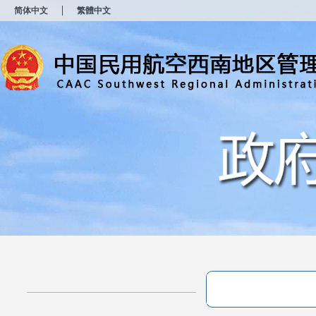
新
简体中文
繁體中文
窗
口
打
开
无
障
碍
说
明
页
面,
按
Alt
加
波
浪
键
打
开
导
盲