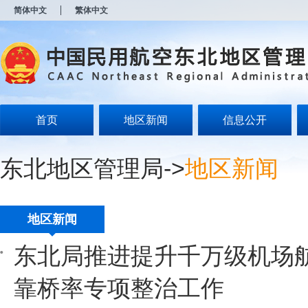
新
简体中文
繁体中文
窗
口
打
开
无
障
碍
说
明
首页
地区新闻
信息公开
页
面,
按
东北地区管理局
->
地区新闻
Alt
加
波
浪
键
地区新闻
打
开
东北局推进提升千万级机场
导
盲
模
靠桥率专项整治工作
式