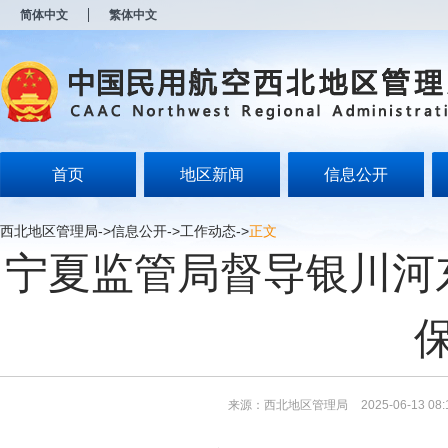
新
简体中文
繁体中文
窗
口
打
开
无
障
碍
说
明
首页
地区新闻
信息公开
页
面,
按
西北地区管理局
->
信息公开
->
工作动态
->
正文
Alt
宁夏监管局督导银川河
加
波
浪
键
打
开
导
盲
模
来源：西北地区管理局
2025-06-13 08:
式