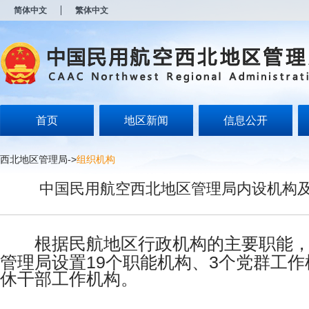
新
简体中文
繁体中文
窗
口
打
开
无
障
碍
说
明
首页
地区新闻
信息公开
页
面,
按
西北地区管理局
->
组织机构
Alt
加
中国民用航空西北地区管理局内设机构
波
浪
键
打
开
根据民航地区行政机构的主要职能
导
管理局设置19个职能机构、3个党群工作
盲
休干部工作机构。
模
式