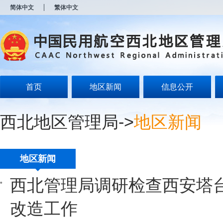
新
简体中文
繁体中文
窗
口
打
开
无
障
碍
说
明
首页
地区新闻
信息公开
页
面,
按
西北地区管理局
->
地区新闻
Alt
加
波
浪
键
地区新闻
打
开
西北管理局调研检查西安塔
导
盲
模
改造工作
式