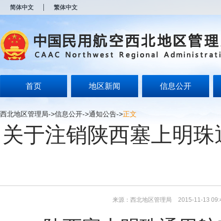
新
简体中文
繁体中文
窗
口
打
开
无
障
碍
说
明
首页
地区新闻
信息公开
页
面,
按
西北地区管理局
->
信息公开
->
通知公告
->
正文
Alt
关于注销陕西塞上明珠
加
波
浪
键
打
开
导
盲
模
来源：西北地区管理局
2015-11-13 09:
式