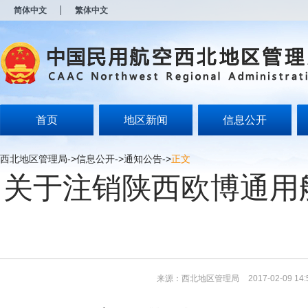
新
简体中文
繁体中文
窗
口
打
开
无
障
碍
说
明
首页
地区新闻
信息公开
页
面,
按
西北地区管理局
->
信息公开
->
通知公告
->
正文
Alt
关于注销陕西欧博通用
加
波
浪
键
打
开
导
盲
模
来源：西北地区管理局
2017-02-09 14:
式