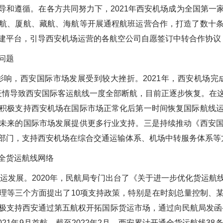
导和遵循。在各方共同努力下，2021年西安机场成为全国第一
航、厦航、藏航、海航等开展通程航班运营合作，打造了数十
建平台，引导西安机场运营的各航空公司自愿签订中转合作协议
问题
响，西安国际市场发展受到较大挫折。2021年，西安机场完成
西安疫情导致西安国际客运航线一度全部断航，
目前正逐步恢复
。在
积极支持西安机场在国际市场正常化后第一时间恢复国际航线
未来的国际市场发展提供更多行业支持。
三是
持续推动《西安
部门，支持西安机场在综合交通运输体系、机场中转服务体系等
全货运航线网络
运发展。2020年，民航局专门出台了《关于进一步优化货运航
理等三个方面提出了10项支持政策，特别是在时刻总量控制、
极支持西安通过第五航权开拓国际货运市场，通过向民航局发函
21年9月首航。截至2022年2月，西安累计开通全货运航线3