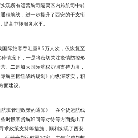
家实现所有运营航司隔离区内跨航司中转
条通程航线，进一步提升了西安的干支衔
，提高中转服务水平。
国际旅客吞吐量8.5万人次，仅恢复至
这种情况下，
一是
将密切关注疫情防控形
运营。
二是
加大国际航权协调支持力度，
国际航空枢纽战略规划》向纵深落实，积
方面建设。
线航班管理政策的通知》，在全货运航线
某些时段客货航班同等对待等方面提出了
寻求政策支持等措施，顺利实现了西安-
8条，运营全货运航司10家，去年完成货邮