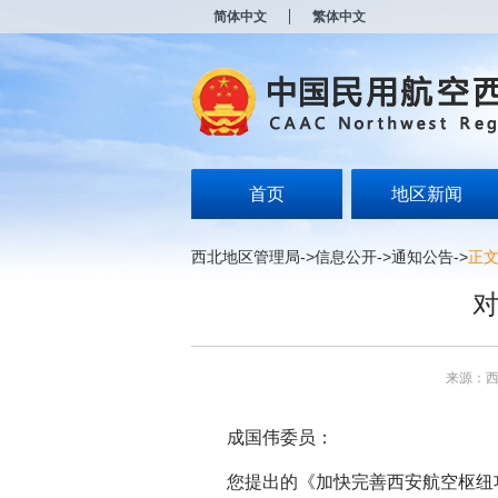
新
简体中文
繁体中文
窗
口
打
开
无
障
碍
说
明
首页
地区新闻
页
面,
按
西北地区管理局
->
信息公开
->
通知公告
->
正
Alt
加
对
波
浪
键
打
来源：
开
导
盲
成国伟委员：
模
式
您提出的《加快完善西安航空枢纽